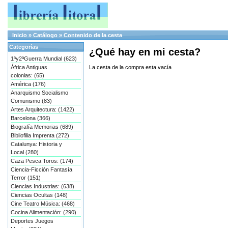
Inicio
»
Catálogo
»
Contenido de la cesta
Categorías
¿Qué hay en mi cesta?
1ªy2ªGuerra Mundial (623)
África Antiguas
La cesta de la compra esta vacía
colonias: (65)
América (176)
Anarquismo Socialismo
Comunismo (83)
Artes Arquitectura: (1422)
Barcelona (366)
Biografía Memorias (689)
Bibliofilia Imprenta (272)
Catalunya: Historia y
Local (280)
Caza Pesca Toros: (174)
Ciencia-Ficción Fantasía
Terror (151)
Ciencias Industrias: (638)
Ciencias Ocultas (148)
Cine Teatro Música: (468)
Cocina Alimentación: (290)
Deportes Juegos