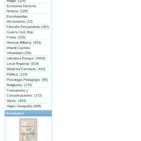
Magia: (224)
Economía Derecho
Notaría: (228)
Enciclopedias
Diccionarios (13)
Filosofía Pensamiento (401)
Guerra Civil, Rep.
Franq. (315)
Historia-Militaría: (933)
Infantil Cuentos
Urbanidad (155)
Literatura Ensayo: (5443)
Local Regional: (619)
Medicina Farmacia: (410)
Política: (124)
Psicología Pedagogía: (89)
Religiones: (276)
Transportes y
Comunicaciones: (172)
Varios: (453)
Viajes Geografía (409)
Novedades