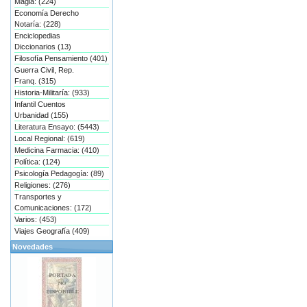
Magia: (224)
Economía Derecho
Notaría: (228)
Enciclopedias
Diccionarios (13)
Filosofía Pensamiento (401)
Guerra Civil, Rep.
Franq. (315)
Historia-Militaría: (933)
Infantil Cuentos
Urbanidad (155)
Literatura Ensayo: (5443)
Local Regional: (619)
Medicina Farmacia: (410)
Política: (124)
Psicología Pedagogía: (89)
Religiones: (276)
Transportes y
Comunicaciones: (172)
Varios: (453)
Viajes Geografía (409)
Novedades