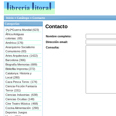
Inicio
»
Catálogo
»
Contacto
Categorías
Contacto
1ªy2ªGuerra Mundial (623)
África Antiguas
Nombre completo:
colonias: (65)
Dirección email:
América (176)
Anarquismo Socialismo
Consulta:
Comunismo (83)
Artes Arquitectura: (1422)
Barcelona (366)
Biografía Memorias (689)
Bibliofilia Imprenta (272)
Catalunya: Historia y
Local (280)
Caza Pesca Toros: (174)
Ciencia-Ficción Fantasía
Terror (151)
Ciencias Industrias: (638)
Ciencias Ocultas (148)
Cine Teatro Música: (468)
Cocina Alimentación: (290)
Deportes Juegos