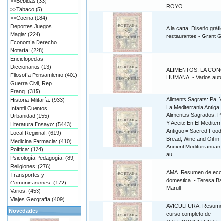
>>Bebidas (33)
ROYO
>>Tabaco (5)
>>Cocina (184)
Deportes Juegos
A la carta .Diseño gráf
Magia: (224)
restaurantes - Grant 
Economía Derecho
Notaría: (228)
Enciclopedias
Diccionarios (13)
ALIMENTOS: LA CON
Filosofía Pensamiento (401)
HUMANA. - Varios aut
Guerra Civil, Rep.
Franq. (315)
Aliments Sagrats: Pa, Vi
Historia-Militaría: (933)
La Mediterrania Antiga
Infantil Cuentos
Alimentos Sagrados: P
Urbanidad (155)
Y Aceite En El Mediter
Literatura Ensayo: (5443)
Antiguo = Sacred Food
Local Regional: (619)
Bread, Wine and Oil in 
Medicina Farmacia: (410)
Ancient Mediterranean 
Política: (124)
au
Psicología Pedagogía: (89)
Religiones: (276)
AMA. Resumen de ec
Transportes y
domestica. - Teresa Ba
Comunicaciones: (172)
Marull
Varios: (453)
Viajes Geografía (409)
AVICULTURA. Resume
Novedades
curso completo de