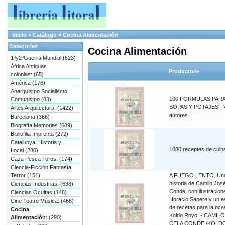
Inicio
»
Catálogo
»
Cocina Alimentación
Categorías
Cocina Alimentación
1ªy2ªGuerra Mundial (623)
África Antiguas
Productos+
colonias: (65)
América (176)
Anarquismo Socialismo
100 FORMULAS PAR
Comunismo (83)
SOPAS Y POTAJES - V
Artes Arquitectura: (1422)
autores
Barcelona (366)
Biografía Memorias (689)
Bibliofilia Imprenta (272)
Catalunya: Historia y
1080 receptes de cuin
Local (280)
Caza Pesca Toros: (174)
Ciencia-Ficción Fantasía
Terror (151)
A FUEGO LENTO. Un
historia de Camilo Jos
Ciencias Industrias: (638)
Conde, con ilustracion
Ciencias Ocultas (148)
Horacio Sapere y un e
Cine Teatro Música: (468)
de recetas para la oca
Cocina
Koldo Royo. - CAMIL
Alimentación
: (290)
CELA CONDE /KOLD