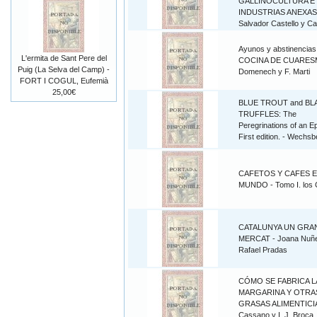
GALLINOCULTURA E
INDUSTRIAS ANEXAS.
Salvador Castello y Ca
Ayunos y abstinencias
L'ermita de Sant Pere del
COCINA DE CUARESMA
Puig (La Selva del Camp) -
Domenech y F. Marti
FORT I COGUL, Eufemià
25,00€
BLUE TROUT and BL
TRUFFLES: The
Peregrinations of an E
First edition. - Wechsb
CAFETOS Y CAFES E
MUNDO - Tomo I. los 
CATALUNYA UN GRA
MERCAT - Joana Nuñ
Rafael Pradas
CÓMO SE FABRICA L
MARGARINA Y OTRA
GRASAS ALIMENTICIA
Cassano y I. J. Broca