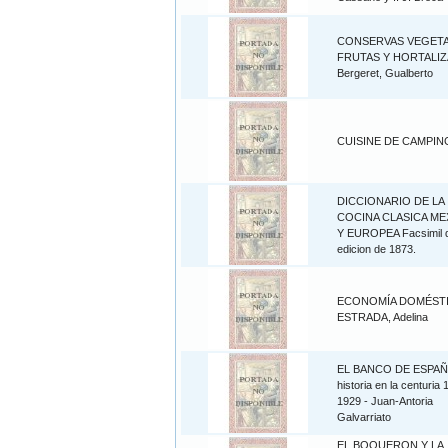
CONSERVAS VEGET
FRUTAS Y HORTALIZA
Bergeret, Gualberto
CUISINE DE CAMPIN
DICCIONARIO DE LA
COCINA CLASICA ME
Y EUROPEA Facsimil d
edicion de 1873.
ECONOMÍA DOMÉSTI
ESTRADA, Adelina
EL BANCO DE ESPAÑ
historia en la centuria 
1929 - Juan-Antoria
Galvarriato
EL BOQUERON Y LA