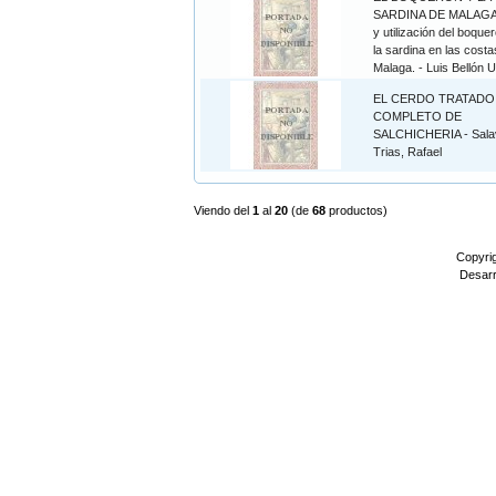
SARDINA DE MALAGA
y utilización del boque
la sardina en las costa
Malaga. - Luis Bellón U
EL CERDO TRATADO
COMPLETO DE
SALCHICHERIA - Sala
Trias, Rafael
Viendo del
1
al
20
(de
68
productos)
Copyri
Desarr