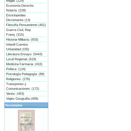
Magia: (224)
Economía Derecho
Notaría: (228)
Enciclopedias
Diccionarios (13)
Filosofía Pensamiento (401)
Guerra Civil, Rep.
Franq. (315)
Historia-Militaría: (933)
Infantil Cuentos
Urbanidad (155)
Literatura Ensayo: (5443)
Local Regional: (619)
Medicina Farmacia: (410)
Política: (124)
Psicología Pedagogía: (89)
Religiones: (276)
Transportes y
Comunicaciones: (172)
Varios: (453)
Viajes Geografía (409)
Novedades