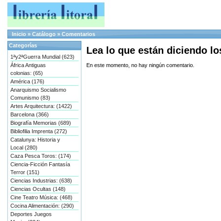
Inicio
»
Catálogo
»
Comentarios
Categorías
Lea lo que están diciendo l
1ªy2ªGuerra Mundial (623)
África Antiguas
En este momento, no hay ningún comentario.
colonias: (65)
América (176)
Anarquismo Socialismo
Comunismo (83)
Artes Arquitectura: (1422)
Barcelona (366)
Biografía Memorias (689)
Bibliofilia Imprenta (272)
Catalunya: Historia y
Local (280)
Caza Pesca Toros: (174)
Ciencia-Ficción Fantasía
Terror (151)
Ciencias Industrias: (638)
Ciencias Ocultas (148)
Cine Teatro Música: (468)
Cocina Alimentación: (290)
Deportes Juegos