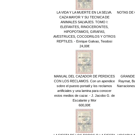
LA VIDA Y LA MUERTE EN LA SELVA.
NOTAS DE C
CAZA MAYOR Y SU TECNICA DE
ANIMALES SALVAJES. TOMO I:
ELEFANTES, RINOCERONTES,
HIPOPOTAMOS, GIRAFAS,
AVESTRUCES, COCODRILOS Y OTROS
REPTILES. - Enrique Galvao, Teodosi
24,00€
MANUAL DEL CAZADOR DE PERDICES
GRANDES
CON LOS RECLAMOS. Con un apendice
Raymat, Ba
sobre el puesto portatil y los reclamos
Narraciones
artificiales y una lamina para conocer
estos medios de cazar. - J. Jacobo G. de
Escalante y Mor
600,00€