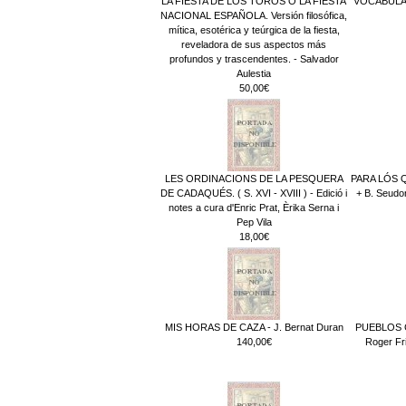
LA FIESTA DE LOS TOROS O LA FIESTA
VOCABULA
NACIONAL ESPAÑOLA. Versión filosófica,
mítica, esotérica y teúrgica de la fiesta,
reveladora de sus aspectos más
profundos y trascendentes. - Salvador
Aulestia
50,00€
LES ORDINACIONS DE LA PESQUERA
PARA LÓS 
DE CADAQUÉS. ( S. XVI - XVIII ) - Edició i
+ B. Seudo
notes a cura d'Enric Prat, Èrika Serna i
Pep Vila
18,00€
MIS HORAS DE CAZA - J. Bernat Duran
PUEBLOS 
140,00€
Roger Fr