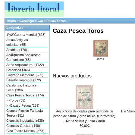
Inicio
»
Catálogo
»
Caza Pesca Toros
Categorías
Caza Pesca Toros
1ªy2ªGuerra Mundial (623)
África Antiguas
colonias: (65)
América (176)
Anarquismo Socialismo
Toros
Comunismo (83)
Artes Arquitectura: (1422)
Barcelona (366)
Nuevos productos
Biografía Memorias (689)
Bibliofilia Imprenta (272)
Catalunya: Historia y
Local (280)
Caza Pesca Toros
: (174)
>>Toros (35)
>>Caza y Pesca (139)
Ciencia-Ficción Fantasía
Recorridos de costas para patrones de
The Shoote
Terror (151)
pesca de altura y gran altura. (Derroterillo)
Ciencias Industrias: (638)
- Mario Vallejo y Jose Coello
60,00€
Ciencias Ocultas (148)
Cine Teatro Música: (468)