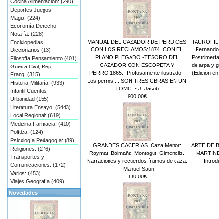
Cocina Alimentación: (290)
Deportes Juegos
Magia: (224)
Economía Derecho
Notaría: (228)
MANUAL DEL CAZADOR DE PERDICES
TAUROFILIA
Enciclopedias
CON LOS RECLAMOS:1874. CON EL
Fernando 
Diccionarios (13)
PLANO PLEGADO.-TESORO DEL
Postrimería
Filosofía Pensamiento (401)
CAZADOR CON ESCOPETA Y
de arpa y g
Guerra Civil, Rep.
PERRO:1865.- Profusamente ilustrado.-
(Edicion en
Franq. (315)
Los perros.... SON TRES OBRAS EN UN
Historia-Militaría: (933)
TOMO. - J. Jacob
Infantil Cuentos
900,00€
Urbanidad (155)
Literatura Ensayo: (5443)
Local Regional: (619)
Medicina Farmacia: (410)
Política: (124)
Psicología Pedagogía: (89)
GRANDES CACERÍAS. Caza Menor:
ARTE DE B
Religiones: (276)
Raymat, Balmaña, Montagut, Gimenells.
MARTINE
Transportes y
Narraciones y recuerdos íntimos de caza.
Introd
Comunicaciones: (172)
- Manuel Sauri
Varios: (453)
130,00€
Viajes Geografía (409)
Novedades