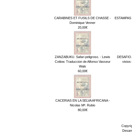
CARABINES ET FUSILS DE CHASSE -
ESTAMPAS 
Dominique Venner
20,00€
ZANZABUKU. Safari peligroso. - Lewis
DESAFIO 
Cotlow. Traduccion de Alfonso Vasseur
vistos
Wals
60,00€
CACERIAS EN LA SELVA AFRICANA -
Nicolas Mª. Rubio
80,00€
Copyri
Desarr