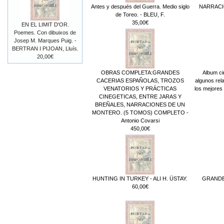
Antes y después del Guerra. Medio siglo
NARRACI
de Toreo. - BLEU, F.
35,00€
EN EL LIMIT D'OR.
Poemes. Con dibuixos de
Josep M. Marques Puig. -
BERTRAN I PIJOAN, Lluís.
20,00€
OBRAS COMPLETA:GRANDES
Album ci
CACERIAS ESPAÑOLAS, TROZOS
algunos rel
VENATORIOS Y PRÁCTICAS
los mejores 
CINEGETICAS, ENTRE JARAS Y
BREÑALES, NARRACIONES DE UN
MONTERO. (5 TOMOS) COMPLETO -
Antonio Covarsi
450,00€
HUNTING IN TURKEY - ALI H. ÜSTAY.
GRANDES
60,00€