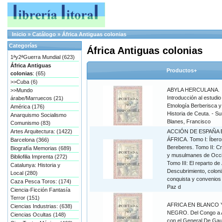
Inicio
»
Catálogo
»
África Antiguas colonias
Categorías
África Antiguas colonias
1ªy2ªGuerra Mundial (623)
África Antiguas
Productos+
colonias
: (65)
>>Cuba (6)
ABYLA HERCULANA.
>>Mundo
Introducción al estudio
árabe/Marruecos (21)
Etnología Berberisca y 
América (176)
Historia de Ceuta. - S
Anarquismo Socialismo
Blanes, Francisco
Comunismo (83)
Artes Arquitectura: (1422)
ACCIÓN DE ESPAÑA 
ÁFRICA. Tomo I: Íbero
Barcelona (366)
Bereberes. Tomo II: Cr
Biografía Memorias (689)
y musulmanes de Occi
Bibliofilia Imprenta (272)
Tomo III: El reparto de 
Catalunya: Historia y
Descubrimiento, coloni
Local (280)
conquista y convenios 
Caza Pesca Toros: (174)
Paz d
Ciencia-Ficción Fantasía
Terror (151)
AFRICA EN BLANCO 
Ciencias Industrias: (638)
NEGRO. Del Congo a A
Ciencias Ocultas (148)
con el General De Gau