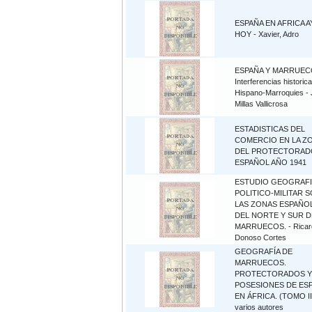
ESPAÑA EN AFRICA A
HOY - Xavier, Adro
ESPAÑA Y MARRUEC
Interferencias historic
Hispano-Marroquies -
Millas Vallicrosa
ESTADISTICAS DEL
COMERCIO EN LA Z
DEL PROTECTORAD
ESPAÑOL AÑO 1941
ESTUDIO GEOGRAF
POLITICO-MILITAR 
LAS ZONAS ESPAÑO
DEL NORTE Y SUR D
MARRUECOS. - Ricar
Donoso Cortes
GEOGRAFÍA DE
MARRUECOS.
PROTECTORADOS Y
POSESIONES DE ES
EN ÁFRICA. (TOMO III
varios autores