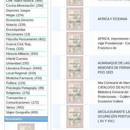
Cine Teatro Música: (468)
Cocina Alimentación: (290)
Deportes Juegos
Magia: (224)
AFRICA Y OCEANIA
Economía Derecho
Notaría: (228)
Enciclopedias
Diccionarios (13)
AFRICA. Impresiones 
Filosofía Pensamiento (401)
viaje Presidencial - Co
Guerra Civil, Rep.
Francisco de
Franq. (315)
Historia-Militaría: (933)
Infantil Cuentos
ALMANAQUE DE LAS
Urbanidad (155)
MISIONES DE FERN
Literatura Ensayo: (5443)
POO 1923
Local Regional: (619)
Medicina Farmacia: (410)
Alta Comisaria de Mar
Política: (124)
CATALOGO DE AUTO
Psicología Pedagogía: (89)
Biblioteca General del
Religiones: (276)
Protectorado. - Guille
Transportes y
Gustavino Gallent
Comunicaciones: (172)
Varios: (453)
ARCILA DURANTE LA
Viajes Geografía (409)
OCUPACIÓN PORTU
Novedades
( XV Y XVI )