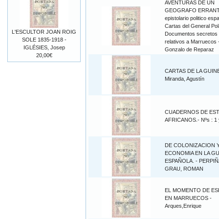
AVENTURAS DE UN
GEOGRAFO ERRANT
epistolario politico esp
Cartas del General Pol
L'ESCULTOR JOAN ROIG
Documentos secretos
SOLE 1835-1918 -
relativos a Marruecos 
IGLÉSIES, Josep
Gonzalo de Reparaz
20,00€
CARTAS DE LA GUINE
Miranda, Agustín
CUADERNOS DE ES
AFRICANOS.- Nºs : 1 
DE COLONIZACION 
ECONOMIA EN LA GU
ESPAÑOLA. - PERPIÑ
GRAU, ROMAN
EL MOMENTO DE ES
EN MARRUECOS -
Arques,Enrique