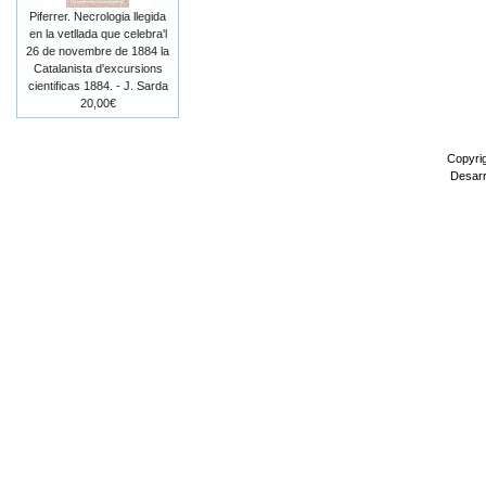
Piferrer. Necrologia llegida
en la vetllada que celebra'l
26 de novembre de 1884 la
Catalanista d'excursions
cientificas 1884. - J. Sarda
20,00€
Copyri
Desarr