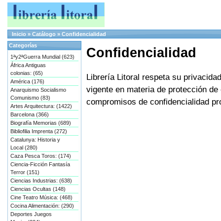
Inicio
»
Catálogo
»
Confidencialidad
Categorías
Confidencialidad
1ªy2ªGuerra Mundial (623)
África Antiguas
colonias: (65)
Librería Litoral respeta su privacida
América (176)
vigente en materia de protección de 
Anarquismo Socialismo
Comunismo (83)
compromisos de confidencialidad pro
Artes Arquitectura: (1422)
Barcelona (366)
Biografía Memorias (689)
Bibliofilia Imprenta (272)
Catalunya: Historia y
Local (280)
Caza Pesca Toros: (174)
Ciencia-Ficción Fantasía
Terror (151)
Ciencias Industrias: (638)
Ciencias Ocultas (148)
Cine Teatro Música: (468)
Cocina Alimentación: (290)
Deportes Juegos