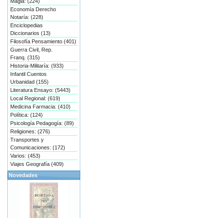
Magia: (224)
Economía Derecho
Notaría: (228)
Enciclopedias
Diccionarios (13)
Filosofía Pensamiento (401)
Guerra Civil, Rep.
Franq. (315)
Historia-Militaría: (933)
Infantil Cuentos
Urbanidad (155)
Literatura Ensayo: (5443)
Local Regional: (619)
Medicina Farmacia: (410)
Política: (124)
Psicología Pedagogía: (89)
Religiones: (276)
Transportes y
Comunicaciones: (172)
Varios: (453)
Viajes Geografía (409)
Novedades