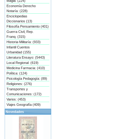
Magia: (224)
Economía Derecho
Notaría: (228)
Enciclopedias
Diccionarios (13)
Filosofía Pensamiento (401)
Guerra Civil, Rep.
Franq. (315)
Historia-Militaría: (933)
Infantil Cuentos
Urbanidad (155)
Literatura Ensayo: (5443)
Local Regional: (619)
Medicina Farmacia: (410)
Política: (124)
Psicología Pedagogía: (89)
Religiones: (276)
Transportes y
Comunicaciones: (172)
Varios: (453)
Viajes Geografía (409)
Novedades