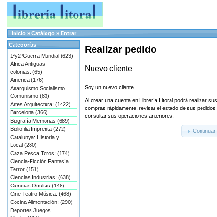
Inicio
»
Catálogo
»
Entrar
Categorías
Realizar pedido
1ªy2ªGuerra Mundial (623)
África Antiguas
Nuevo cliente
colonias: (65)
América (176)
Soy un nuevo cliente.
Anarquismo Socialismo
Comunismo (83)
Al crear una cuenta en Librería Litoral podrá realizar sus
Artes Arquitectura: (1422)
compras rápidamente, revisar el estado de sus pedidos
Barcelona (366)
consultar sus operaciones anteriores.
Biografía Memorias (689)
Bibliofilia Imprenta (272)
Continuar
Catalunya: Historia y
Local (280)
Caza Pesca Toros: (174)
Ciencia-Ficción Fantasía
Terror (151)
Ciencias Industrias: (638)
Ciencias Ocultas (148)
Cine Teatro Música: (468)
Cocina Alimentación: (290)
Deportes Juegos