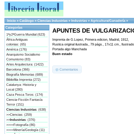
Inicio
»
Catálogo
»
Ciencias Industrias
»
Industrias
»
Agricultura/Ganadería
»
Categorías
APUNTES DE VULGARIZACIO
1ªy2ªGuerra Mundial (623)
África Antiguas
Imprenta de G.Lopez, Primera edicion, Madrid, 1912,
colonias: (65)
Rustica original ilustrada., 79 págs., 17x11 cm., Ilustrado
Portada algo Manchada
América (176)
Buen estado
Anarquismo Socialismo
Comunismo (83)
Artes Arquitectura: (1422)
Comentarios
Barcelona (366)
Biografía Memorias (689)
Bibliofilia Imprenta (272)
Catalunya: Historia y
Local (280)
Caza Pesca Toros: (174)
Ciencia-Ficción Fantasía
Terror (151)
Ciencias Industrias
: (638)
>>Ciencias: (259)
>>
Industrias
: (376)
>>>>Fotografía (86)
>>>>Minería/Geología (11)