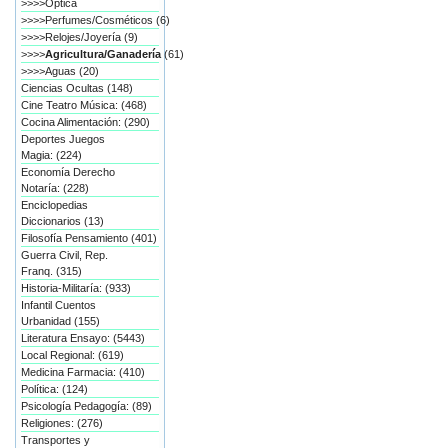
>>>>Óptica
>>>>Perfumes/Cosméticos (6)
>>>>Relojes/Joyería (9)
>>>>
Agricultura/Ganadería
(61)
>>>>Aguas (20)
Ciencias Ocultas (148)
Cine Teatro Música: (468)
Cocina Alimentación: (290)
Deportes Juegos
Magia: (224)
Economía Derecho
Notaría: (228)
Enciclopedias
Diccionarios (13)
Filosofía Pensamiento (401)
Guerra Civil, Rep.
Franq. (315)
Historia-Militaría: (933)
Infantil Cuentos
Urbanidad (155)
Literatura Ensayo: (5443)
Local Regional: (619)
Medicina Farmacia: (410)
Política: (124)
Psicología Pedagogía: (89)
Religiones: (276)
Transportes y