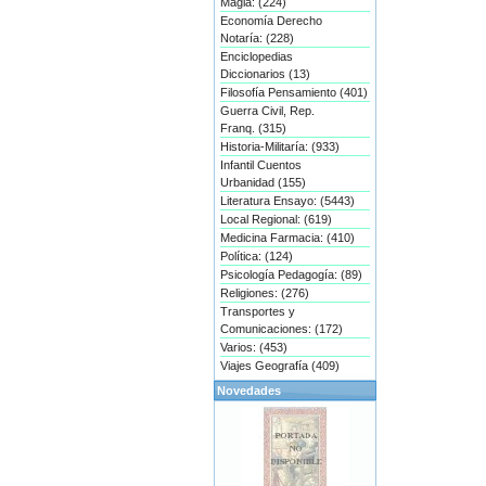
Magia: (224)
Economía Derecho
Notaría: (228)
Enciclopedias
Diccionarios (13)
Filosofía Pensamiento (401)
Guerra Civil, Rep.
Franq. (315)
Historia-Militaría: (933)
Infantil Cuentos
Urbanidad (155)
Literatura Ensayo: (5443)
Local Regional: (619)
Medicina Farmacia: (410)
Política: (124)
Psicología Pedagogía: (89)
Religiones: (276)
Transportes y
Comunicaciones: (172)
Varios: (453)
Viajes Geografía (409)
Novedades