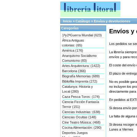
Inicio
»
Catálogo
»
Envíos y devoluciones
Categorías
Envíos y
1ªy2ªGuerra Mundial (623)
África Antiguas
Los pedidos se ser
colonias: (65)
América (176)
La librería siempr
Anarquismo Socialismo
envíos y para recog
Comunismo (83)
El coste del envío
Artes Arquitectura: (1422)
Barcelona (366)
El plazo de entreg
Biografía Memorias (689)
Bibliofilia Imprenta (272)
No es posible gara
Catalunya: Historia y
no incluyen los pr
Local (280)
directamente para 
Caza Pesca Toros: (174)
En pedidos al EX
Ciencia-Ficción Fantasía
Terror (151)
Si desea envío por
Ciencias Industrias: (638)
La falta de alguna 
Ciencias Ocultas (148)
Cine Teatro Música: (468)
Si desea recoger e
Cocina Alimentación: (290)
Lunes a Viernes
Deportes Juegos