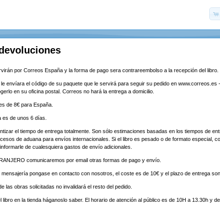
 devoluciones
virán por Correos España y la forma de pago sera contrareembolso a la recepción del libro.
e le envíara el código de su paquete que le servirá para seguir su pedido en www.correos.es 
erlo en su oficina postal. Correos no hará la entrega a domicilio.
 es de 8€ para España.
a es de unos 6 días.
ntizar el tiempo de entrega totalmente. Son sólo estimaciones basadas en los tiempos de ent
ocesos de aduana para envíos internacionales. Si el libro es pesado o de formato especial, 
informarle de cualesquiera gastos de envío adicionales.
TRANJERO comunicaremos por email otras formas de pago y envío.
 mensajería pongase en contacto con nosotros, el coste es de 10€ y el plazo de entrega son
de las obras solicitadas no invalidará el resto del pedido.
l libro en la tienda háganoslo saber. El horario de atención al público es de 10H a 13.30h y d