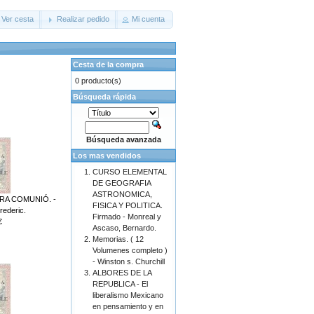
Ver cesta
Realizar pedido
Mi cuenta
Cesta de la compra
0 producto(s)
Búsqueda rápida
Búsqueda avanzada
Los mas vendidos
CURSO ELEMENTAL
DE GEOGRAFIA
ASTRONOMICA,
ERA COMUNIÓ. -
FISICA Y POLITICA.
ederic.
Firmado - Monreal y
€
Ascaso, Bernardo.
Memorias. ( 12
Volumenes completo )
- Winston s. Churchill
ALBORES DE LA
REPUBLICA - El
liberalismo Mexicano
en pensamiento y en