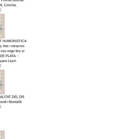
A, Concha.
€
AT HUMORISTICA
 fets i miracres
 seu orige fins sl
DE PLATA. -
ano Lluch
€
ALITAT DEL DR.
sell i Montañé
€