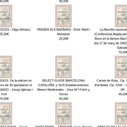
40,00€
35,00€
CES - Olga Xirinacs
PASSEN ELS BARBARS - Enric Marti i
La filosofía naciona
25,00€
Muntaner
(Conferencia llegida p
25,00€
Bove en lo Ateneo Barce
día 17 de març de 190
Salvad
70,00
OS. De la edicion en
SELECT-GUIDE BARCELONA.
Carnet de Ruta,. Op. 
rro de 30 ejemplares el
CATALUÑA. y SUS Establecimientos
d'arribada. Op. XXIII. 
MADO - Josep Iglesias i
Minero-Medicinales - Jose M.ª Folch y
Mª.
Fort
Torres
45,00
70,00€
45,00€
L'ESCAMOT - Josep
IMATGERIES. - FERRATÉ, Joan. Proemi
DEBAJO DE LA LUZ.