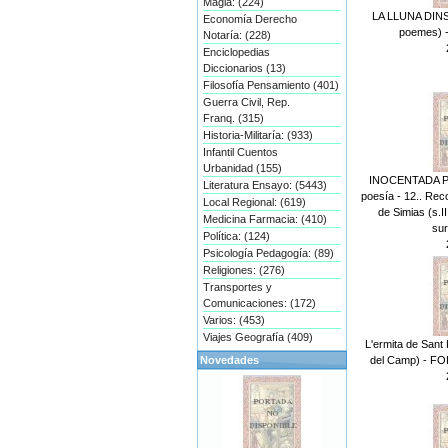
Magia: (224)
LA LLUNA DINS
Economía Derecho
poemes) - 
Notaría: (228)
Enciclopedias
Diccionarios (13)
Filosofía Pensamiento (401)
Guerra Civil, Rep.
Franq. (315)
Historia-Militaría: (933)
Infantil Cuentos
Urbanidad (155)
INOCENTADA PO
Literatura Ensayo: (5443)
poesía - 12.. Re
Local Regional: (619)
de Simias (s.I
Medicina Farmacia: (410)
sur
Política: (124)
Psicología Pedagogía: (89)
Religiones: (276)
Transportes y
Comunicaciones: (172)
Varios: (453)
Viajes Geografía (409)
L'ermita de Sant 
del Camp) - FO
Novedades