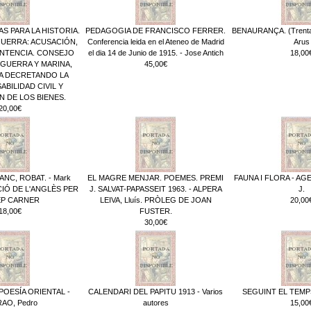
S PARA LA HISTORIA.
PEDAGOGIA DE FRANCISCO FERRER.
BENAURANÇA. (Trenta
UERRA: ACUSACIÓN,
Conferencia leida en el Ateneo de Madrid
Arus
ENTENCIA. CONSEJO
el dia 14 de Junio de 1915. - Jose Antich
18,00
GUERRA Y MARINA,
45,00€
A DECRETANDO LA
BILIDAD CIVIL Y
 DE LOS BIENES.
20,00€
ANC, ROBAT. - Mark
EL MAGRE MENJAR. POEMES. PREMI
FAUNA I FLORA - AG
CIÓ DE L'ANGLÈS PER
J. SALVAT-PAPASSEIT 1963. - ALPERA
J.
P CARNER
LEIVA, Lluís. PRÒLEG DE JOAN
20,00
18,00€
FUSTER.
30,00€
POESÍA ORIENTAL -
CALENDARI DEL PAPITU 1913 - Varios
SEGUINT EL TEMPS.
AO, Pedro
autores
15,00