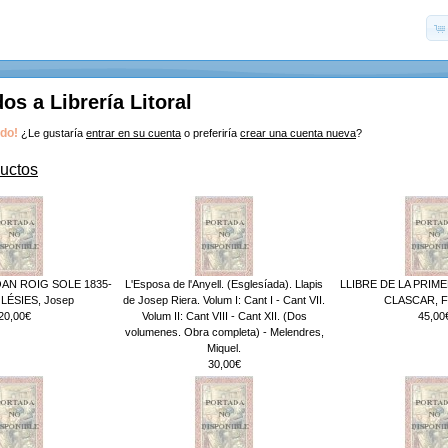
os a Librería Litoral
ado!
¿Le gustaría
entrar en su cuenta
o preferiría
crear una cuenta nueva
?
uctos
AN ROIG SOLE 1835-
L'Esposa de l'Anyell. (Esglesíada). Llapis
LLIBRE DE LA PRIM
GLÉSIES, Josep
de Josep Riera. Volum I: Cant I - Cant VII.
CLASCAR, Fr
20,00€
Volum II: Cant VIII - Cant XII. (Dos
45,00
volumenes. Obra completa) - Melendres,
Miquel.
30,00€