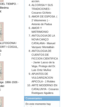
accion.
DEL TIEMPO. -
ALCORISA Y SUS
 Biedma
TRADICIONES -
€
Cesareo Gil Atrio
AMOR DE ESPOSA. (
2 Volumenes ) -
Antonio de Padua
AMOR Y
MATRIMONIO
ANTOLOGIA DE LA
NOVA CANÇO
ALLFOGONA I
CATALANA - Manuel
FORT I COGUL,
Vazquez Montalbán
à
ANTOLOGIA.DE
€
CUENTOS DE
FICCION CIENTIFICA
- Javier Lasso de la
Vega. Prologo del Dr.
Luis Ortiz Muñoz
APUNTES DE
VULGARIZACION
APICOLA - J.Robles
tge. 1866-1926 -
ARTE MODERNO EN
llel
CATALUNYA - Cesareo
€
Rodriguez Aguilera
Comentarios
En este momento hay