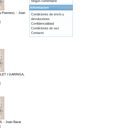
ningún comentario
Informacion
 Poemes). - Joan
Condiciones de envío y
devoluciones
€
Confidencialidad
Condiciones de uso
Contacto
ELET I GARRIGA,
€
 - Joan Barat
€