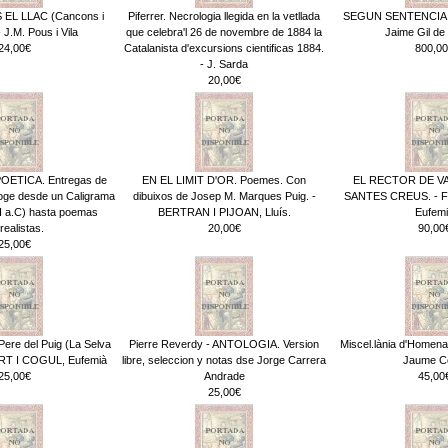
 EL LLAC (Cancons i
Piferrer. Necrologia llegida en la vetllada
SEGUN SENTENCIA 
J.M. Pous i Vila
que celebra'l 26 de novembre de 1884 la
Jaime Gil de
24,00€
Catalanista d'excursions cientificas 1884.
800,00
- J. Sarda
20,00€
ETICA. Entregas de
EN EL LIMIT D'OR. Poemes. Con
EL RECTOR DE V
coge desde un Caligrama
dibuixos de Josep M. Marques Puig. -
SANTES CREUS. - 
II a.C) hasta poemas
BERTRAN I PIJOAN, Lluís.
Eufemi
realistas.
20,00€
90,00
25,00€
Pere del Puig (La Selva
Pierre Reverdy - ANTOLOGIA. Version
Miscel.lània d'Homena
RT I COGUL, Eufemià
libre, seleccion y notas dse Jorge Carrera
Jaume Co
25,00€
Andrade
45,00
25,00€