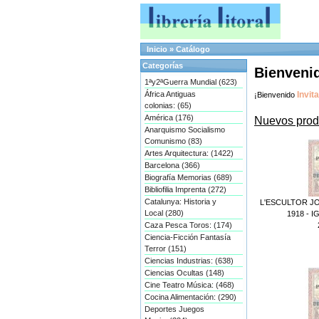
Inicio
»
Catálogo
Categorías
Bienvenid
1ªy2ªGuerra Mundial (623)
África Antiguas
Invit
¡Bienvenido
colonias: (65)
América (176)
Nuevos prod
Anarquismo Socialismo
Comunismo (83)
Artes Arquitectura: (1422)
Barcelona (366)
Biografía Memorias (689)
Bibliofilia Imprenta (272)
Catalunya: Historia y
L'ESCULTOR JO
Local (280)
1918 - I
Caza Pesca Toros: (174)
Ciencia-Ficción Fantasía
Terror (151)
Ciencias Industrias: (638)
Ciencias Ocultas (148)
Cine Teatro Música: (468)
Cocina Alimentación: (290)
Deportes Juegos