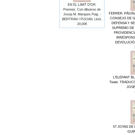
EN EL LIMIT D'OR.
Poemes. Con dibuixos de
FERRER. PÁGINA
Josep M. Marques Puig. -
CONSEJO DE G
BERTRAN I PIJOAN, Lluís.
DEFENSA Y S
20,00€
SUPREMO DE 
PROVIDENCI
IRRESPONSA
DEVOLUCIÓN
L'ELEFANT BL
Twain. TRADUC
JOSE
57 JOYAS DE 
GUIR