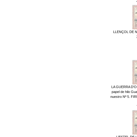
LLENÇOL DE NO
LA GUERRA D'OSS
papel de hilo Gua
nuestro Nº 5. FIR
L'ESTEL DE 