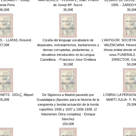
astia Pons
de Josep Mª. Sucre.
1955. - ZARDOY
30,00€
35,00€
30,00
. - LLATAS, Rosend.
Cizaña del lenguaje vocabulario de
L'ANTIGOR. SOCIET
27,00€
disparates, extranjerismos, barbarismos y
VALENCIANA. Historia,
demas corruptelas, pedanterias, y
d'esta entitat desde el
desatinos introducidos en la Lengua
seus FUNERALS 
Castellana. - Francisco Jose Orellana
DIRECTOR, Gay
30,00€
50,00
ETS - DOLÇ, Miquel
De Sigüenza a Madrid pasando por
L'OBRA I LA PERSON
25,00€
Guadalajara (Apuntes para la historia de la
MARTI JULIA - F. Ro
sangrienta y bestial actuación de la horda
25,00
roja)Años 1936 y 1937 y 1936-1938. (2
Volumenes Obra completa) - Enrique
Sánchez
150,00€