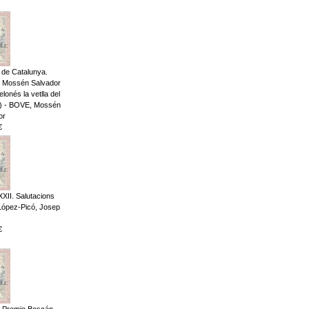
l de Catalunya.
er Mossén Salvador
lonés la vetlla del
2) - BOVE, Mossén
or
€
XXII. Salutacions
- López-Picó, Josep
€
 Premio Boscán