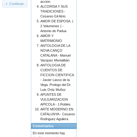
accion.
Continuar
ALCORISA Y SUS
TRADICIONES -
Cesareo Gil Atrio
AMOR DE ESPOSA. (
2 Volumenes ) -
Antonio de Padua
AMOR Y
MATRIMONIO
ANTOLOGIA DE LA
NOVA CANÇO
CATALANA - Manuel
Vazquez Montalbán
ANTOLOGIA.DE
CUENTOS DE
FICCION CIENTIFICA
- Javier Lasso de la
Vega. Prologo del Dr.
Luis Ortiz Muñoz
APUNTES DE
VULGARIZACION
APICOLA - J.Robles
ARTE MODERNO EN
CATALUNYA - Cesareo
Rodriguez Aguilera
Comentarios
En este momento hay