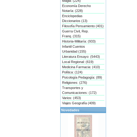
Magia: (224)
Economía Derecho
Notaría: (228)
Enciclopedias
Diccionarios (13)
Filosofía Pensamiento (401)
Guerra Civil, Rep.
Franq. (315)
Historia-Militaría: (933)
Infantil Cuentos
Urbanidad (155)
Literatura Ensayo: (5443)
Local Regional: (619)
Medicina Farmacia: (410)
Política: (124)
Psicología Pedagogía: (89)
Religiones: (276)
Transportes y
Comunicaciones: (172)
Varios: (453)
Viajes Geografía (409)
Novedades