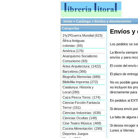
Inicio
»
Catálogo
»
Envíos y devoluciones
Categorías
Envíos y
1ªy2ªGuerra Mundial (623)
África Antiguas
Los pedidos se ser
colonias: (65)
América (176)
La librería siempr
Anarquismo Socialismo
envíos y para recog
Comunismo (83)
El coste del envío
Artes Arquitectura: (1422)
Barcelona (366)
El plazo de entreg
Biografía Memorias (689)
Bibliofilia Imprenta (272)
No es posible gara
Catalunya: Historia y
no incluyen los pr
Local (280)
directamente para 
Caza Pesca Toros: (174)
En pedidos al EX
Ciencia-Ficción Fantasía
Terror (151)
Si desea envío por
Ciencias Industrias: (638)
La falta de alguna 
Ciencias Ocultas (148)
Cine Teatro Música: (468)
Si desea recoger e
Cocina Alimentación: (290)
Lunes a Viernes
Deportes Juegos