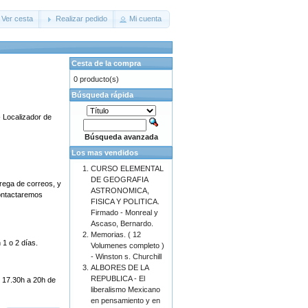
Ver cesta
Realizar pedido
Mi cuenta
Cesta de la compra
0 producto(s)
Búsqueda rápida
- Localizador de
Búsqueda avanzada
Los mas vendidos
CURSO ELEMENTAL
DE GEOGRAFIA
rega de correos, y
ASTRONOMICA,
contactaremos
FISICA Y POLITICA.
Firmado - Monreal y
Ascaso, Bernardo.
Memorias. ( 12
 1 o 2 días.
Volumenes completo )
- Winston s. Churchill
ALBORES DE LA
REPUBLICA - El
e 17.30h a 20h de
liberalismo Mexicano
en pensamiento y en