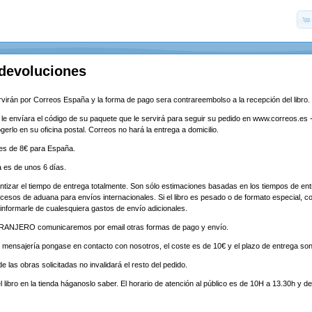
 devoluciones
virán por Correos España y la forma de pago sera contrareembolso a la recepción del libro.
e le envíara el código de su paquete que le servirá para seguir su pedido en www.correos.es 
erlo en su oficina postal. Correos no hará la entrega a domicilio.
 es de 8€ para España.
a es de unos 6 días.
ntizar el tiempo de entrega totalmente. Son sólo estimaciones basadas en los tiempos de ent
ocesos de aduana para envíos internacionales. Si el libro es pesado o de formato especial, 
informarle de cualesquiera gastos de envío adicionales.
TRANJERO comunicaremos por email otras formas de pago y envío.
 mensajería pongase en contacto con nosotros, el coste es de 10€ y el plazo de entrega son
de las obras solicitadas no invalidará el resto del pedido.
l libro en la tienda háganoslo saber. El horario de atención al público es de 10H a 13.30h y d